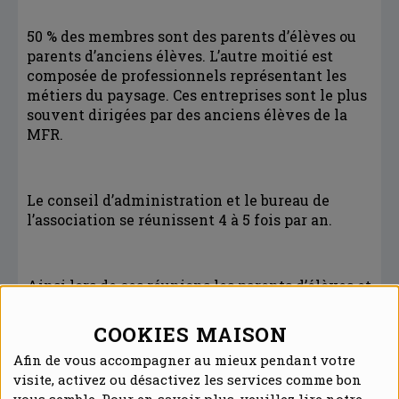
50 % des membres sont des parents d’élèves ou
parents d’anciens élèves. L’autre moitié est
composée de professionnels représentant les
métiers du paysage. Ces entreprises sont le plus
souvent dirigées par des anciens élèves de la
MFR.
Le conseil d’administration et le bureau de
l’association se réunissent 4 à 5 fois par an.
Ainsi lors de ces réunions les parents d’élèves et
les entreprises décident des grandes
orientations de la MFR :
COOKIES MAISON
Afin de vous accompagner au mieux pendant votre
Recrutement des enseignants formateurs ou
visite, activez ou désactivez les services comme bon
autres membres de l’équipe
vous semble. Pour en savoir plus, veuillez lire notre